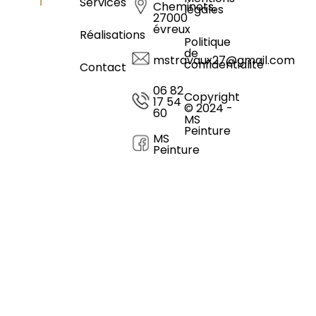
Services
Cheminots,
légales
27000
évreux
Réalisations
Politique
de
mstravaux27@gmail.com
confidentialité
Contact
06 82
Copyright
17 54
© 2024 -
60
MS
Peinture
MS
Peinture