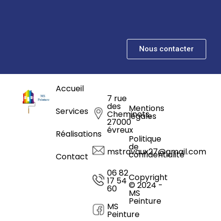
Nous contacter
Accueil
7 rue
des
Mentions
Services
Cheminots,
légales
27000
évreux
Réalisations
Politique
de
mstravaux27@gmail.com
confidentialité
Contact
06 82
Copyright
17 54
© 2024 -
60
MS
Peinture
MS
Peinture