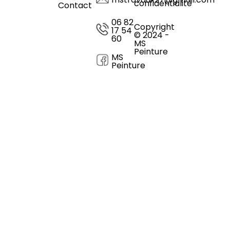
confidentialité
Contact
06 82
Copyright
17 54
© 2024 -
60
MS
Peinture
MS
Peinture