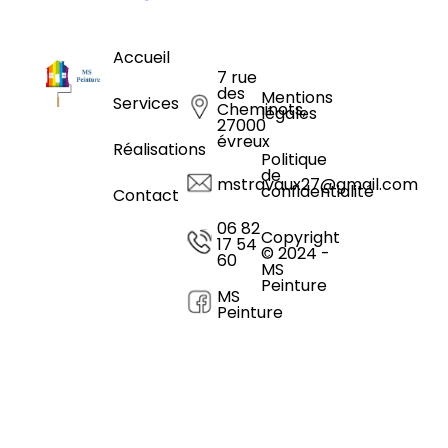
Accueil
7 rue
des
Mentions
Services
Cheminots,
légales
27000
évreux
Réalisations
Politique
de
mstravaux27@gmail.com
confidentialité
Contact
06 82
Copyright
17 54
© 2024 -
60
MS
Peinture
MS
Peinture